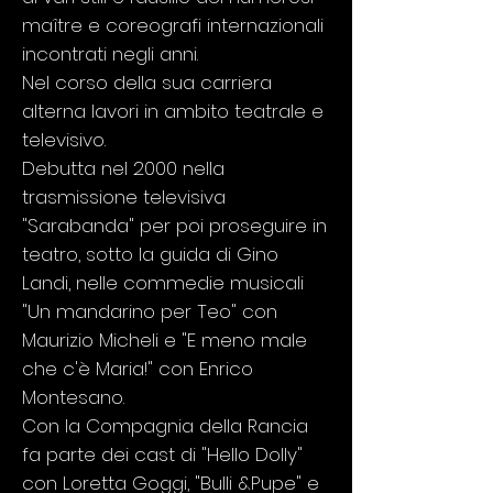
maître e coreografi internazionali
incontrati negli anni.
Nel corso della sua carriera
alterna lavori in ambito teatrale e
televisivo.
Debutta nel 2000 nella
trasmissione televisiva
"Sarabanda" per poi proseguire in
teatro, sotto la guida di Gino
Landi, nelle commedie musicali
"Un mandarino per Teo" con
Maurizio Micheli e "E meno male
che c'è Maria!" con Enrico
Montesano.
Con la Compagnia della Rancia
fa parte dei cast di "Hello Dolly"
con Loretta Goggi, "Bulli &Pupe" e