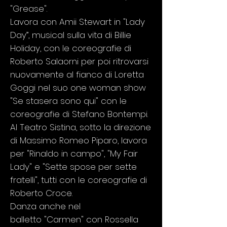
"Grease".
Lavora con Amii Stewart in "Lady
Day”, musical sulla vita di Billie
Holiday, con le coreografie di
Roberto Salaorni per poi ritrovarsi
nuovamente al fianco di Loretta
Goggi nel suo one woman show
"Se stasera sono qui" con le
coreografie di Stefano Bontempi.
Al Teatro Sistina, sotto la direzione
di Massimo Romeo Piparo, lavora
per "Rinaldo in campo", "My Fair
Lady" e "Sette spose per sette
fratelli", tutti con le coreografie di
Roberto Croce.
Danza anche nel
balletto "Carmen" con Rossella