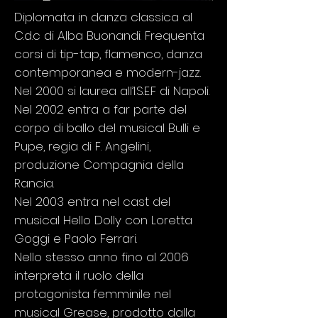
Diplomata in danza classica al
C.d.c di Alba Buonandi. Frequenta
corsi di tip-tap, flamenco, danza
contemporanea e modern-jazz.
Nel 2000 si laurea all’I.S.E.F di Napoli.
Nel 2002 entra a far parte del
corpo di ballo del musical Bulli e
Pupe, regia di F. Angelini,
produzione Compagnia della
Rancia.
Nel 2003 entra nel cast del
musical Hello Dolly con Loretta
Goggi e Paolo Ferrari.
Nello stesso anno fino al 2006
interpreta il ruolo della
protagonista femminile nel
musical Grease, prodotto dalla