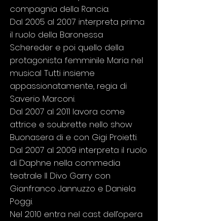
compagnia della Rancia.
Dal 2005 al 2007 interpreta prima
il ruolo della Baronessa
Schereder e poi quello della
protagonista femminile Maria nel
musical Tutti insieme
appassionatamente, regia di
Saverio Marconi.
Dal 2007 al 2011 lavora come
attrice e soubrette nello show
Buonasera di e con Gigi Proietti.
Dal 2007 al 2009 interpreta il ruolo
di Daphne nella commedia
teatrale Il Divo Garry con
Gianfranco Jannuzzo e Daniela
Poggi.
Nel 2010 entra nel cast dell’opera